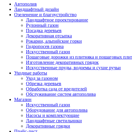
Автополив
Ландшафтный дизайн
Озеленение и благоустройство
Ландшафтное проектирование
Рулонный газон
Посадка деревьев
Декоративная отсыпка
Рокарии, альпийские горки
Гидропосев газона
Искусственный газон
Пошаговые дорожки из плитняка и пошаговых пли
Изготовление декоративных грядок
Искусственные пруды, водоемы и сухие ручьи
Уходные работы
Уход за газоном
Обрезка деревьев
Обработка сада от вредителей
Обслуживание систем автополива
Магазин
Искусственный газон
Оборудование для автополива
Насосы и комплектующие
Ландшафтные светильники
Декоративные грядки
Прайс-лист